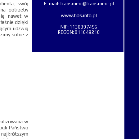
ahenta, swój
E-mail: transmerc@transmerc.pl
na potrzeby
www.hds.info.pl
się nawet w
łaśnie dzięki
NIP: 1130397456
jącym udźwig
REGON: 011649210
dzimy sobie z
realizowana w
ogli Państwo
 najkrótszym