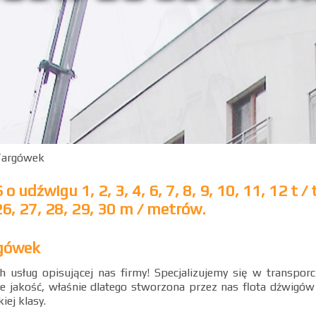
 Targówek
źwigu 1, 2, 3, 4, 6, 7, 8, 9, 10, 11, 12 t / t
26, 27, 28, 29, 30 m / metrów.
rgówek
 usług opisującej nas firmy! Specjalizujemy się w transporc
 jakość, właśnie dlatego stworzona przez nas flota dźwigów
ej klasy.