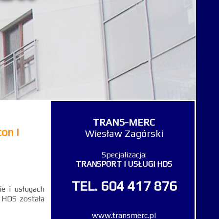
TRANS-MERC
on i
Wiesław Zagórski
Specjalizacja:
TRANSPORT I USŁUGI HDS
TEL.
604 417 876
ie i usługach
 HDS została
www.transmerc.pl