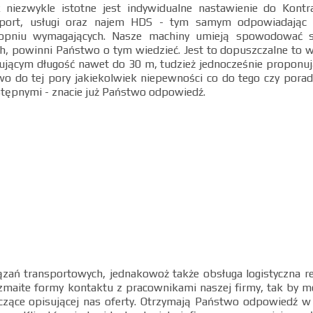
niezwykle istotne jest indywidualne nastawienie do Kontr
sport, usługi oraz najem HDS - tym samym odpowiadając 
topniu wymagających. Nasze machiny umieją spowodować 
, powinni Państwo o tym wiedzieć. Jest to dopuszczalne to w
ującym długość nawet do 30 m, tudzież jednocześnie proponu
stwo do tej pory jakiekolwiek niepewności co do tego czy pora
stępnymi - znacie już Państwo odpowiedź.
iązań transportowych, jednakowoż także obsługa logistyczna 
zmaite formy kontaktu z pracownikami naszej firmy, tak by m
czące opisującej nas oferty. Otrzymają Państwo odpowiedź w