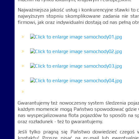
Najważniejsza jakość usług i konkurencyjne stawki to 
najwyższym stopniu skomplikowane zadania nie stan
firmowi, jak oraz indywidualni dostają od nas pełną ob
Gwarantujemy też nowoczesny system śledzenia poja
każdym momencie mogą Państwo spowodować gdzie wni
nas wyspecjalizowana flota pojazdów to sposób na sp
oraz rozładunek - też to gwarantujemy.
Jeśli tylko pragną się Państwo dowiedzieć czegoś
kontaktu! Proszę pisać na er-mail lub ewentualni