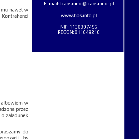
E-mail: transmerc@transmerc.pl
 temu nawet w
www.hds.info.pl
 Kontrahenci
NIP: 1130397456
REGON: 011649210
, albowiem w
adzona przez
i o załadunek
apraszamy do
spozycji, by