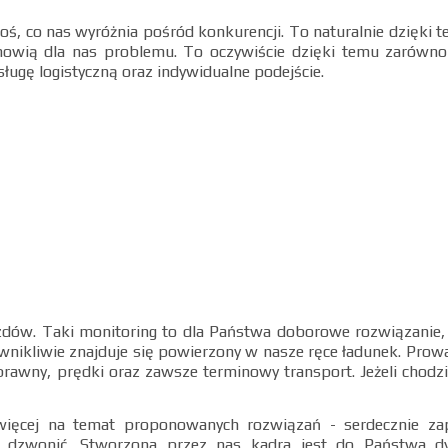
coś, co nas wyróżnia pośród konkurencji. To naturalnie dzięki
owią dla nas problemu. To oczywiście dzięki temu zarówno
sługę logistyczną oraz indywidualne podejście.
zdów. Taki monitoring to dla Państwa doborowe rozwiązanie
kliwie znajduje się powierzony w nasze ręce ładunek. Prow
rawny, prędki oraz zawsze terminowy transport. Jeżeli chodz
 więcej na temat proponowanych rozwiązań - serdecznie z
e dzwonić. Stworzona przez nas kadra jest do Państwa dy