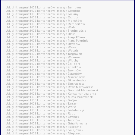
Usługi i transport HDS
kontenerów i maszyn Bemowo
Usługi i transport HDS
kontenerów i maszyn Białołęka
Usługi i transport HDS
kontenerów i maszyn Bielany
Usługi i transport HDS
kontenerów i maszyn Ochota
Usługi i transport HDS
kontenerów i maszyn Mokotów
Usługi i transport HDS
kontenerów i maszyn Rembertów
Usługi i transport HDS
kontenerów i maszyn Wola
Usługi i transport HDS
kontenerów i maszyn Śródmieście
Usługi i transport HDS
kontenerów i maszyn Ursus
Usługi i transport HDS
kontenerów i maszyn Praga Północ
Usługi i transport HDS
kontenerów i maszyn Praga Południe
Usługi i transport HDS
kontenerów i maszyn Ursynów
Usługi i transport HDS
kontenerów i maszyn Wawer
Usługi i transport HDS
kontenerów i maszyn Wesoła
Usługi i transport HDS
kontenerów i maszyn Targówek
Usługi i transport HDS
kontenerów i maszyn Wilanów
Usługi i transport HDS
kontenerów i maszyn Włochy
Usługi i transport HDS
kontenerów i maszyn Żoliborz
Usługi i transport HDS
kontenerów i maszyn Pruszków
Usługi i transport HDS
kontenerów i maszyn Brwinów
Usługi i transport HDS
kontenerów i maszyn Żyrardów
Usługi i transport HDS
kontenerów i maszyn Mszczonów
Usługi i transport HDS
kontenerów i maszyn Skierniewice
Usługi i transport HDS
kontenerów i maszyn Sochaczew
Usługi i transport HDS
kontenerów i maszyn Rawa Mazowiecka
Usługi i transport HDS
kontenerów i maszyn Grodzisk Mazowiecki
Usługi i transport HDS
kontenerów i maszyn Konstancin Jeziorna
Usługi i transport HDS
kontenerów i maszyn Mińsk Mazowiecki
Usługi i transport HDS
kontenerów i maszyn Grójec
Usługi i transport HDS
kontenerów i maszyn Tarczyn
Usługi i transport HDS
kontenerów i maszyn Warka
Usługi i transport HDS
kontenerów i maszyn Białobrzegi
Usługi i transport HDS
kontenerów i maszyn Radom
Usługi i transport HDS
kontenerów i maszyn Otwock
Usługi i transport HDS
kontenerów i maszyn Józefów
Usługi i transport HDS
kontenerów i maszyn Góra Kalwaria
Usługi i transport HDS
kontenerów i maszyn Piaseczno
Usługi i transport HDS
kontenerów i maszyn Sulejówek
Usługi i transport HDS
kontenerów i maszyn Nieporęt