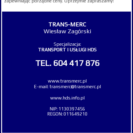
zapewniając porządne ceny. Uprzejmie zapraszamy!
TRANS-MERC
Wiesław Zagórski
Specjalizacja:
TRANSPORT I USŁUGI HDS
TEL.
604 417 876
www.transmerc.pl
E-mail: transmerc@transmerc.pl
www.hds.info.pl
NIP: 1130397456
REGON: 011649210