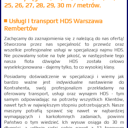
25, 26, 27, 28, 29, 30 m / metrów.
Usługi i transport HDS Warszawa
Rembertów
Zachęcamy do zaznajomienia się z należącą do nas ofertą!
Stworzona przez nas specjalność to przewóz oraz
wszelkie profesjonalne usługi w specjalizacji najmu HDS.
Nie pozwalamy sobie na byle jakość, w następstwie tego
nasza flota dźwigów HDS została celowo
wyselekcjonowana - dajemy tylko, to co wysokiej klasy.
Posiadamy doświadczenie w specjalizacji i wiemy jak
bardzo ważne jest indywidualne nastawienie do
Kontrahenta, swój profesjonalizm przekładamy na
oferowany transport, usługi oraz wynajem HDS - tym
samym odpowiadając na potrzeby wszystkich Klientów,
nawet tych w największym stopniu potrzebujących. Nasze
maszyny potrafią sprawić się nawet w najbardziej
wymagających i karkołomnych zadaniach, powinni
Państwo o tym wiedzieć. Ich wysuw osiąga do 30 m
długości, a udźwig radzi sobie nawet z 12 tonowym