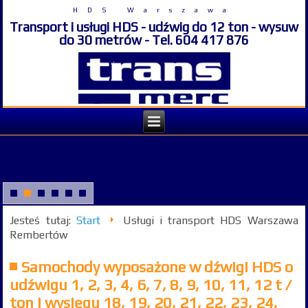
HDS Warszawa
Transport i usługi HDS - udźwig do 12 ton - wysuw
do 30 metrów - Tel. 604 417 876
Jesteś tutaj:
Start
Usługi i transport HDS Warszawa
Rembertów
Samochody wyposażone w dźwigi HDS o
udźwigu 1, 2, 3, 4, 6, 7, 8, 9, 10, 11, 12 t /
ton i wysięgu 18, 19, 20, 21, 22, 23, 24,